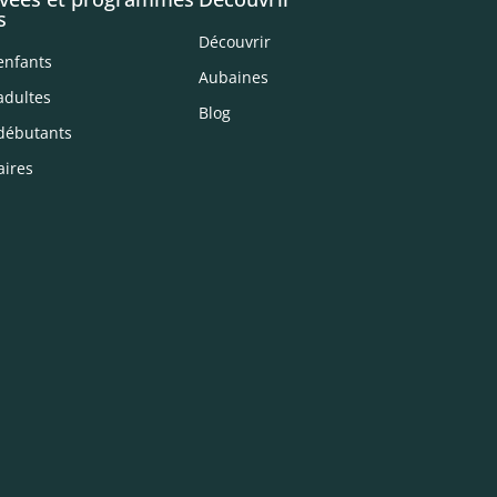
s
Découvrir
enfants
Aubaines
adultes
Blog
débutants
aires