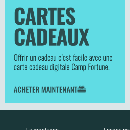
CARTES
CADEAUX
Offrir un cadeau c’est facile avec une
carte cadeau digitale Camp Fortune.
ACHETER MAINTENANT
La montagne
Leçons pr