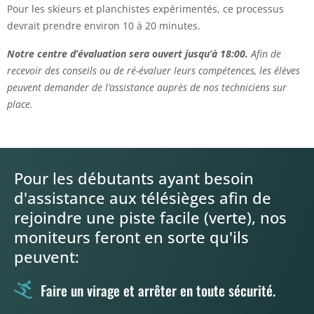
Pour les skieurs et planchistes expérimentés, ce processus
devrait prendre environ 10 à 20 minutes.
Notre centre d’évaluation sera ouvert jusqu’à 18:00.
Afin de
recevoir des conseils ou de ré-évaluer leurs compétences, les élèves
peuvent demander de l’assistance auprès de nos techniciens sur
place.
Pour les débutants ayant besoin
d'assistance aux télésièges afin de
rejoindre une piste facile (verte), nos
moniteurs feront en sorte qu'ils
peuvent:
Faire un virage et arrêter en toute sécurité.