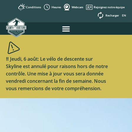
Conditions
Heures
Webcam
Rejoignez notre équipe
Recharger
EN
‼️ Jeudi, 6 août: Le vélo de descente sur
Skyline est annulé pour raisons hors de notre
contrôle. Une mise à jour vous sera donnée
vendredi concernant la fin de semaine. Nous
vous remercions de votre compréhension.