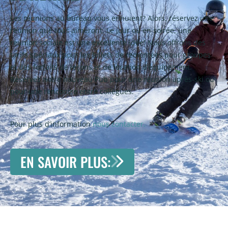
Les réunions au bureau vous ennuient? Alors, réservez une
réunion que tous aimeront. Le jour ou en soirée, une
réunion sociale est une excellente idée! Nous offrons des
tarifs spéciaux pour les billets de remontées pour groupes
et des forfaits de leçons et de location d’équipement.
Réservez notre nouveau Pub pour une réunion après-ski ou
pour une rencontre entre collègues.
Pour plus d’information
nous contacter.
EN SAVOIR PLUS: