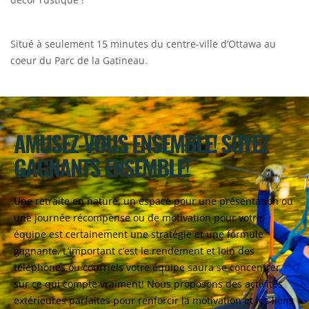
Situé à seulement 15 minutes du centre-ville d’Ottawa au
coeur du Parc de la Gatineau.
AMUSEZ-VOUS ENSEMBLE! SOYEZ
GAGNANTS ENSEMBLE!
Une retraite en nature, un espace pour une présentation ou
une journée récompense ou de motivation pour votre
équipe est certainement une stratégie et une formule
gagnante. L’important c’est le rendement et loin des
téléphones ou courriels votre équipe saura se concentrer
sur ce qui compte vraiment! Nous proposons des activités
extérieures parfaites pour renforcir la motivation et les liens