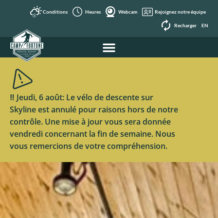
Conditions
Heures
Webcam
Rejoignez notre équipe
Recharger
EN
‼️ Jeudi, 6 août: Le vélo de descente sur
Skyline est annulé pour raisons hors de notre
contrôle. Une mise à jour vous sera donnée
vendredi concernant la fin de semaine. Nous
vous remercions de votre compréhension.