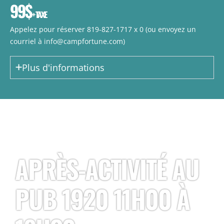
99$
+ TAXE
Appelez pour réserver
819-827-1717 x 0
(ou envoyez un
courriel à
info@campfortune.com
)
Plus d'informations
APRÈS-ACTIVITÉ AU
PUB 1920 11H00 À