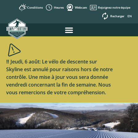
Conditions
Heures
Webcam
Rejoignez notre équipe
Recharger
EN
‼️ Jeudi, 6 août: Le vélo de descente sur
Skyline est annulé pour raisons hors de notre
contrôle. Une mise à jour vous sera donnée
vendredi concernant la fin de semaine. Nous
vous remercions de votre compréhension.