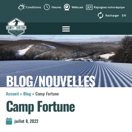
Conditions
Heures
Webcam
Rejoignez notre équipe
Recharger
EN
BLOG/NOUVELLES
Accueil
»
Blog
»
Camp Fortune
Camp Fortune
juillet 8, 2022